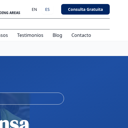
EN
ES
Consulta Gratuita
DING AREAS
asos
Testimonios
Blog
Contacto
nsa