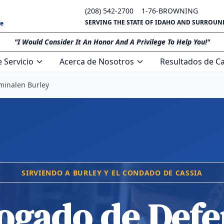
(208) 542-2700
1-76-BROWNING
SERVING THE STATE OF IDAHO AND SURROUN
se
"I Would Consider It An Honor And A Privilege To Help You!"
 Servicio
Acerca de Nosotros
Resultados de C
minalen Burley
SIRVIENDO A BURLEY Y EL CONDADO DE CASSIA
ogado de Defe