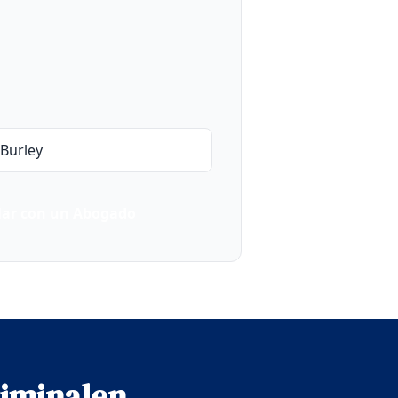
Burley
lar con un Abogado
riminalen