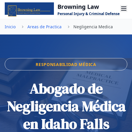
Saltar al contenido principal
Browning Law
Personal Injury & Criminal Defense
Inicio
Areas de Practica
Negligencia Medica
RESPONSABILIDAD MÉDICA
Abogado de
Negligencia Médica
en Idaho Falls