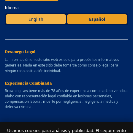
Idioma
English
Español
Descargo Legal
La información en este sitio web es solo para propósitos informativos
generales. Nada en este sitio debe tomarse como consejo legal para
ningún caso o situación individual.
Experiencia Combinada
Browning Law tiene más de 78 años de experiencia combinada sirviendo a
Idaho con representación legal confiable en lesiones personales,
compensación laboral, muerte por negligencia, negligencia médica y
defensa criminal.
© 2025 Bufete de Abogados Allen Browning. Todos los derechos
Usamos cookies para análisis y publicidad. El seguimiento