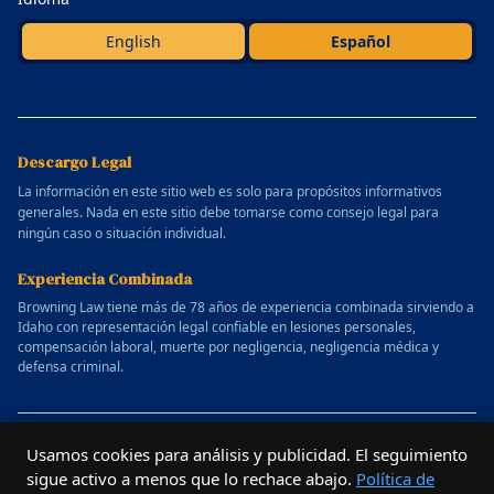
English
Español
Descargo Legal
La información en este sitio web es solo para propósitos informativos
generales. Nada en este sitio debe tomarse como consejo legal para
ningún caso o situación individual.
Experiencia Combinada
Browning Law tiene más de 78 años de experiencia combinada sirviendo a
Idaho con representación legal confiable en lesiones personales,
compensación laboral, muerte por negligencia, negligencia médica y
defensa criminal.
© 2025 Bufete de Abogados Allen Browning. Todos los derechos
Usamos cookies para análisis y publicidad. El seguimiento
reservados.
sigue activo a menos que lo rechace abajo.
Política de
Website designed by
Outrun Studio