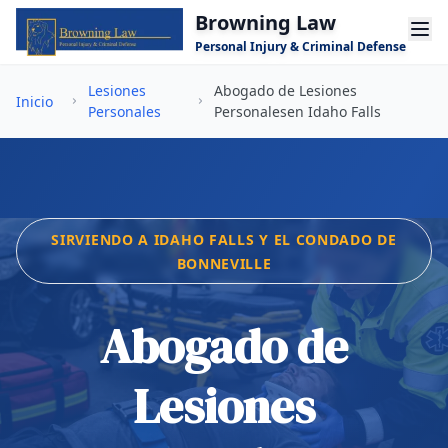
Saltar al contenido principal
Browning Law
Personal Injury & Criminal Defense
Lesiones
Abogado de Lesiones
Inicio
Personales
Personalesen Idaho Falls
SIRVIENDO A IDAHO FALLS Y EL CONDADO DE
BONNEVILLE
Abogado de
Lesiones