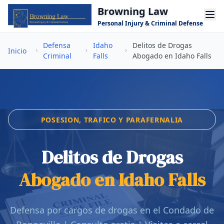
Saltar al contenido principal
Browning Law
Personal Injury & Criminal Defense
Defensa
Idaho
Delitos de Drogas
Inicio
Criminal
Falls
Abogado en Idaho Falls
POSESION, TRAFICO Y PARAFERNALIA
Delitos de Drogas
Abogado en Idaho Falls
Defensa por cargos de drogas en el Condado de