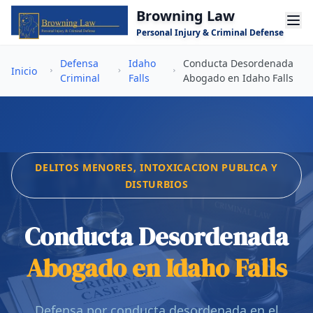
Saltar al contenido principal
Browning Law
Personal Injury & Criminal Defense
Defensa
Idaho
Conducta Desordenada
Inicio
Criminal
Falls
Abogado en Idaho Falls
DELITOS MENORES, INTOXICACION PUBLICA Y
DISTURBIOS
Conducta Desordenada
Abogado en Idaho Falls
Defensa por conducta desordenada en el