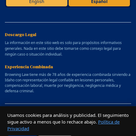
English
Español
Descargo Legal
La información en este sitio web es solo para propósitos informativos
generales. Nada en este sitio debe tomarse como consejo legal para
ningún caso o situación individual.
Experiencia Combinada
Browning Law tiene más de 78 años de experiencia combinada sirviendo a
Idaho con representación legal confiable en lesiones personales,
compensación laboral, muerte por negligencia, negligencia médica y
defensa criminal.
© 2025 Bufete de Abogados Allen Browning. Todos los derechos
Usamos cookies para análisis y publicidad. El seguimiento
reservados.
sigue activo a menos que lo rechace abajo.
Política de
Website designed by
Outrun Studio
Privacidad