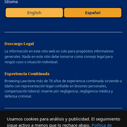
Idioma
English
Español
Descargo Legal
La información en este sitio web es solo para propósitos informativos
generales. Nada en este sitio debe tomarse como consejo legal para
ningún caso o situación individual.
Experiencia Combinada
Browning Law tiene más de 78 años de experiencia combinada sirviendo a
Idaho con representación legal confiable en lesiones personales,
compensación laboral, muerte por negligencia, negligencia médica y
defensa criminal.
© 2025 Bufete de Abogados Allen Browning. Todos los derechos
Usamos cookies para análisis y publicidad. El seguimiento
reservados.
sigue activo a menos que lo rechace abajo.
Política de